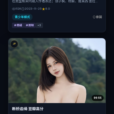
在类型框架内融入作者表达；张子枫、杨紫、提莫西·查拉
梅、吴京在片中承担多重关系线。故事类型为悬疑，主拍摄地
112K
2023-11-25
8.0
与出品背景为泰国。上映时间 2023年11月25日（公映登记日
2023-11-25），全片112分钟，节奏张弛有度。
青少年模式
泰国
#悬疑
#首映
+
3
JP
99:55
断桥追缉·豆瓣高分