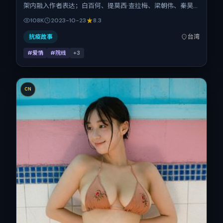
架内融入作者表达；白百何、提莫西·查拉梅、梁朝伟、秦昊
在片中承担多重关系线。故事类型为爱情，主拍摄地与出品背
108K
2023-10-23
8.3
景为中国台湾。上映时间 2023年10月23日（公映登记日
2023-10-23），全片106分钟，节奏张弛有度。
抗疫故事
台湾
#爱情
#院线
+
3
CN