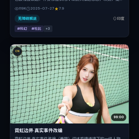
西·查拉梅、赞达亚、刘昊然、小松菜奈、黄渤的对手戏为看
119K
2025-07-27
7.9
点之一。上映时间：2025-07-27；片长174分钟；适合关注
现实质感与类型片结构的观众。
无障碍解说
印度
#科幻
#杜比
+
3
CN
99:00
霓虹边界·真实事件改编
霓虹边界·真实事件改编（美国）讲述爱情语境下的一组人物