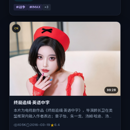
#战争
#IMAX
+
3
CN
99:28
终局追缉·英语中字
本片为电视剧作品《终局追缉·英语中字》，导演顾长卫在类
型框架内融入作者表达；章子怡、朱一龙、汤姆·哈迪、汤
唯、梁朝伟在片中承担多重关系线。故事类型为喜剧，主拍摄
105K
2016-03-19
6.4
地与出品背景为中国大陆。上映时间 2016年3月19日（公映登