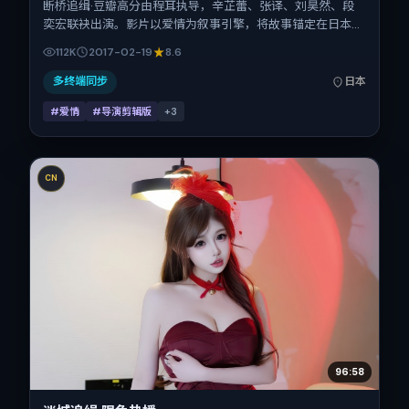
断桥追缉·豆瓣高分由程耳执导，辛芷蕾、张译、刘昊然、段
奕宏联袂出演。影片以爱情为叙事引擎，将故事锚定在日本，
借东亚都市与邻里的张力推进人物抉择与反转。2017年2月19
112K
2017-02-19
8.6
日于日本首映（春节档前后），片长107分钟，适合喜欢强情
节与细腻表演的观众。
多终端同步
日本
#爱情
#导演剪辑版
+
3
CN
96:58