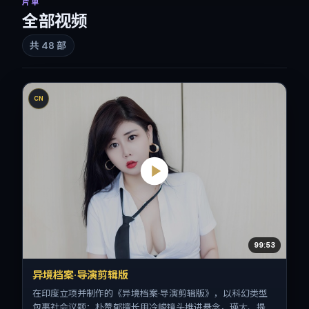
片单
全部视频
共
48
部
CN
99:53
异境档案·导演剪辑版
在印度立项并制作的《异境档案·导演剪辑版》，以科幻类型
包裹社会议题：朴赞郁擅长用冷峻镜头推进悬念，瑛太、提莫