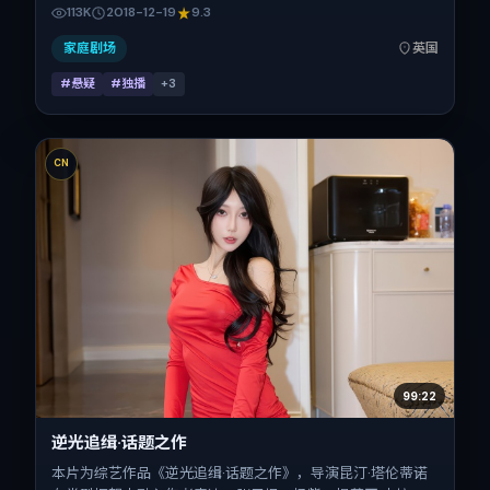
担多重关系线。故事类型为悬疑，主拍摄地与出品背景为英
113K
2018-12-19
9.3
国。上映时间 2018年12月19日（公映登记日 2018-12-19），
全片110分钟，节奏张弛有度。
家庭剧场
英国
#悬疑
#独播
+
3
CN
99:22
逆光追缉·话题之作
本片为综艺作品《逆光追缉·话题之作》，导演昆汀·塔伦蒂诺