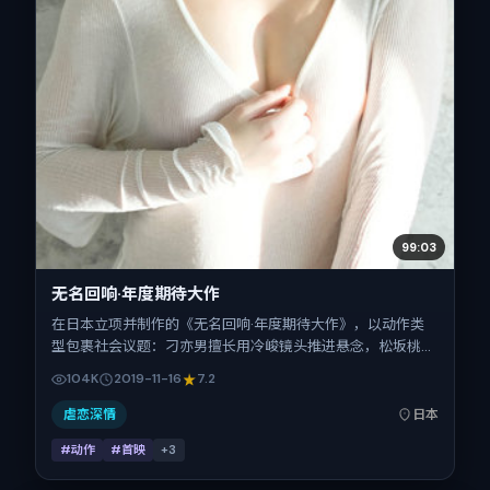
99:03
无名回响·年度期待大作
在日本立项并制作的《无名回响·年度期待大作》，以动作类
型包裹社会议题：刁亦男擅长用冷峻镜头推进悬念，松坂桃
李、谭卓、倪妮、张震的对手戏为看点之一。上映时间：
104K
2019-11-16
7.2
2019-11-16；片长108分钟；适合关注现实质感与类型片结构
的观众。
虐恋深情
日本
#动作
#首映
+
3