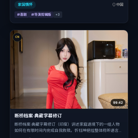
记日 2016-03-19），全片134分钟，节奏张弛有度。
家国情怀
中国
#喜剧
#导演剪辑版
+
3
CN
99:42
断桥档案·典藏字幕修订
断桥档案·典藏字幕修订（印度）讲述家庭语境下的一组人物
如何在有限时间内完成自我救赎。忻钰坤把控整体视听语言，
王景春、李秉宪、桂纶镁、刘青云、蒋奇明、张震的表演层次