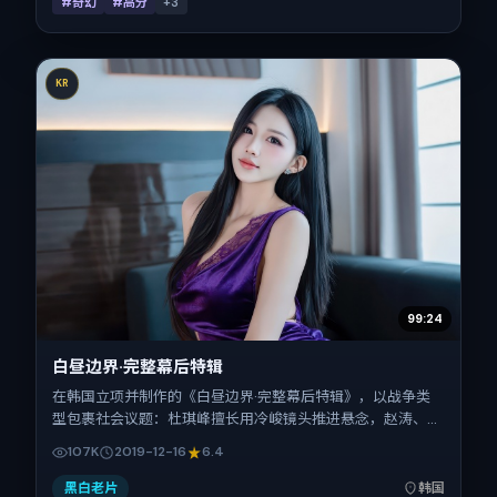
#奇幻
#高分
+
3
KR
99:24
白昼边界·完整幕后特辑
在韩国立项并制作的《白昼边界·完整幕后特辑》，以战争类
型包裹社会议题：杜琪峰擅长用冷峻镜头推进悬念，赵涛、蒋
奇明、宋佳、刘亦菲、全智贤、安妮·海瑟薇的对手戏为看点
107K
2019-12-16
6.4
之一。上映时间：2019-12-16；片长144分钟；适合关注现实
质感与类型片结构的观众。
黑白老片
韩国