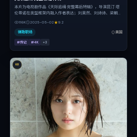
本片为电视剧作品《天际追缉·完整幕后特辑》，导演昆汀·塔
伦蒂诺在类型框架内融入作者表达；刘昊然、刘诗诗、梁朝
伟、舒淇在片中承担多重关系线。故事类型为传记，主拍摄地
116K
2025-05-02
9.2
与出品背景为美国。上映时间 2025年5月2日（公映登记日
2025-05-02），全片167分钟，节奏张弛有度。
律政职场
美国
#传记
#4K
+
3
KR