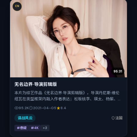
CN
95:31
无名边界·导演剪辑版
本片为综艺作品《无名边界·导演剪辑版》，导演丹尼斯·维伦
纽瓦在类型框架内融入作者表达；松坂桃李、瑛太、杨紫、朱
一龙在片中承担多重关系线。故事类型为悬疑，主拍摄地与出
95.2K
2021-04-05
8.4
品背景为法国。上映时间 2021年4月5日（公映登记日 2021-
04-05），全片95分钟，节奏张弛有度。
谍战风云
法国
#悬疑
#4K
+
3