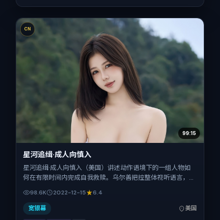
CN
99:15
星河追缉·成人向慎入
星河追缉·成人向慎入（美国）讲述动作语境下的一组人物如
何在有限时间内完成自我救赎。乌尔善把控整体视听语言，任
素汐、安妮·海瑟薇、金城武、赵涛、舒淇的表演层次丰富。
98.6K
2022-12-15
6.4
影片定于 2022-12-15 起陆续登陆院线与网络平台，贺岁档前
后公映，片长141分钟。
宽银幕
美国