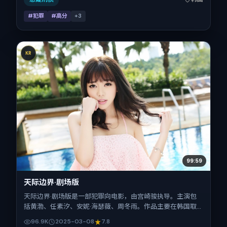
#犯罪
#高分
+
3
KR
99:59
天际边界·剧场版
天际边界·剧场版是一部犯罪向电影，由宫崎骏执导。主演包
括黄渤、任素汐、安妮·海瑟薇、周冬雨。作品主要在韩国取
景与发行，2025年春节档前后与观众见面，首映日期 2025-
96.9K
2025-03-08
7.8
03-08，正片时长117分钟。