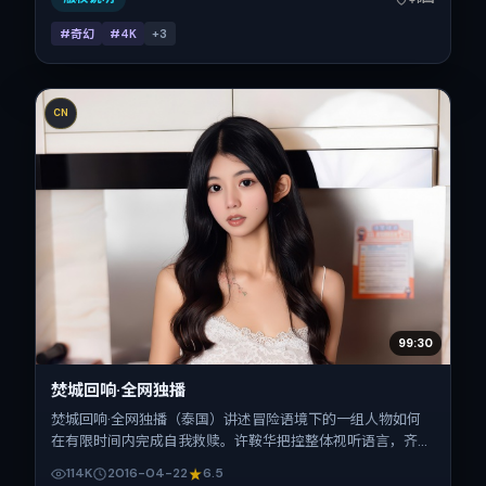
#奇幻
#4K
+
3
CN
99:30
焚城回响·全网独播
焚城回响·全网独播（泰国）讲述冒险语境下的一组人物如何
在有限时间内完成自我救赎。许鞍华把控整体视听语言，齐
溪、易烊千玺、赵涛、长泽雅美、松坂桃李的表演层次丰富。
114K
2016-04-22
6.5
影片定于 2016-04-22 起陆续登陆院线与网络平台，春季档