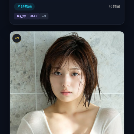
片场探班
韩国
#犯罪
#4K
+
3
CN