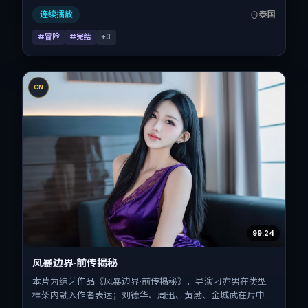
公映，片长147分钟。
连续播放
泰国
#冒险
#完结
+
3
CN
99:24
风暴边界·前传揭秘
本片为综艺作品《风暴边界·前传揭秘》，导演刁亦男在类型
框架内融入作者表达；刘德华、周迅、黄渤、金城武在片中承