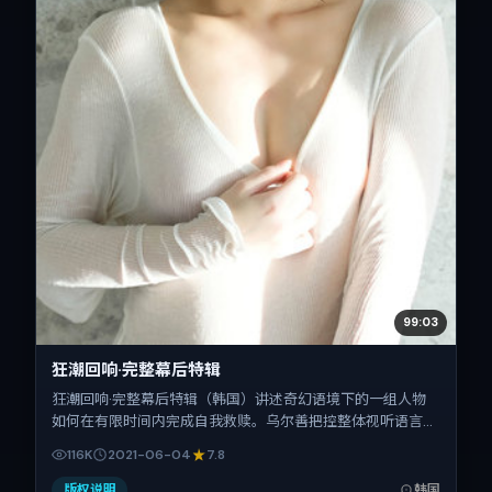
99:03
狂潮回响·完整幕后特辑
狂潮回响·完整幕后特辑（韩国）讲述奇幻语境下的一组人物
如何在有限时间内完成自我救赎。乌尔善把控整体视听语言，
柯震东、赵丽颖、安藤樱、孙艺珍、汤唯的表演层次丰富。影
116K
2021-06-04
7.8
片定于 2021-06-04 起陆续登陆院线与网络平台，暑期档公
映，片长159分钟。
版权说明
韩国