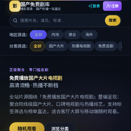
国产免费剧库
影
登录
注册
臻彩高清 · 国产热播一站直达
搜索
地区筛选：
全部
内地
港台
海外
分类筛选：
全部
国产大片
热播电视剧
免费追剧
高清
免费播放国产大片电视剧
-
国产
正版聚合 · 零门槛追剧
免费播放国产大片电视剧
高清流畅 · 热播不断档
全站片源围绕「
免费播放国产大片电视剧
」整编呈现：
聚合院线级国产大片、口碑电视剧与热播综艺，支持标
签筛选与榜单直达，适合客厅大屏与移动端随时观看。
随机观看
浏览分类