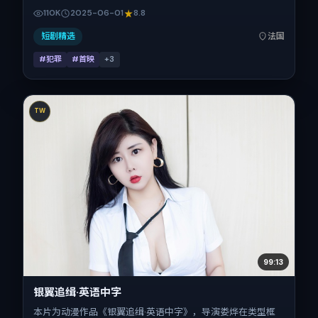
白宇、提莫西·查拉梅、朱一龙、安藤樱、刘亦菲的表演层次
110K
2025-06-01
8.8
丰富。影片定于 2025-06-01 起陆续登陆院线与网络平台，
暑期档公映，片长161分钟。
短剧精选
法国
#犯罪
#首映
+
3
TW
99:13
银翼追缉·英语中字
本片为动漫作品《银翼追缉·英语中字》，导演娄烨在类型框