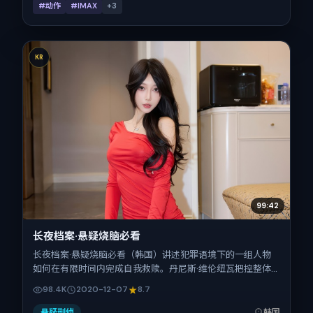
#动作
#IMAX
+
3
KR
99:42
长夜档案·悬疑烧脑必看
长夜档案·悬疑烧脑必看（韩国）讲述犯罪语境下的一组人物
如何在有限时间内完成自我救赎。丹尼斯·维伦纽瓦把控整体
视听语言，古天乐、汤唯、刘昊然、汤姆·哈迪、安藤樱的表
98.4K
2020-12-07
8.7
演层次丰富。影片定于 2020-12-07 起陆续登陆院线与网络
平台，贺岁档前后公映，片长108分钟。
悬疑刑侦
韩国