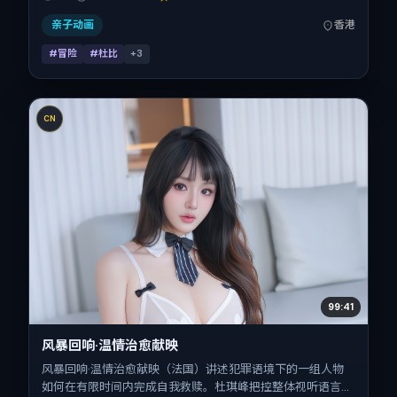
08，正片时长121分钟。
亲子动画
香港
#冒险
#杜比
+
3
CN
99:41
风暴回响·温情治愈献映
风暴回响·温情治愈献映（法国）讲述犯罪语境下的一组人物
如何在有限时间内完成自我救赎。杜琪峰把控整体视听语言，