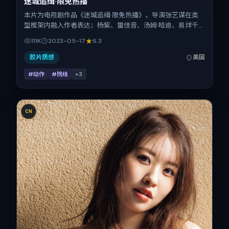
迷城追缉·限免热播
本片为电视剧作品《迷城追缉·限免热播》，导演张艺谋在类
型框架内融入作者表达；杨紫、雷佳音、汤姆·哈迪、易烊千
玺在片中承担多重关系线。故事类型为动作，主拍摄地与出品
111K
2023-05-17
6.3
背景为美国。上映时间 2023年5月17日（公映登记日 2023-
05-17），全片96分钟，节奏张弛有度。
胶片质感
美国
#动作
#院线
+
3
CN