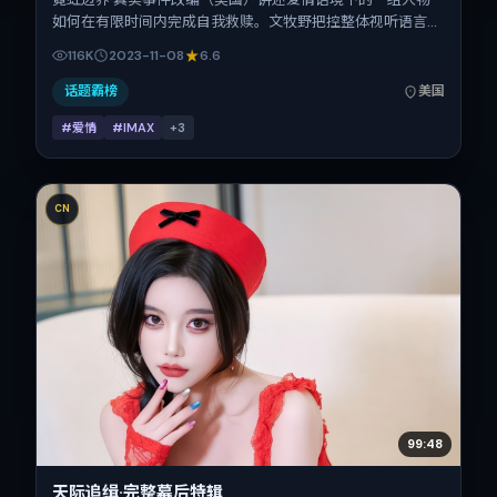
如何在有限时间内完成自我救赎。文牧野把控整体视听语言，
孔刘、周迅、汤姆·哈迪、舒淇、杨紫、李秉宪的表演层次丰
116K
2023-11-08
6.6
富。影片定于 2023-11-08 起陆续登陆院线与网络平台，贺岁
档前后公映，片长172分钟。
话题霸榜
美国
#爱情
#IMAX
+
3
CN
99:48
天际追缉·完整幕后特辑