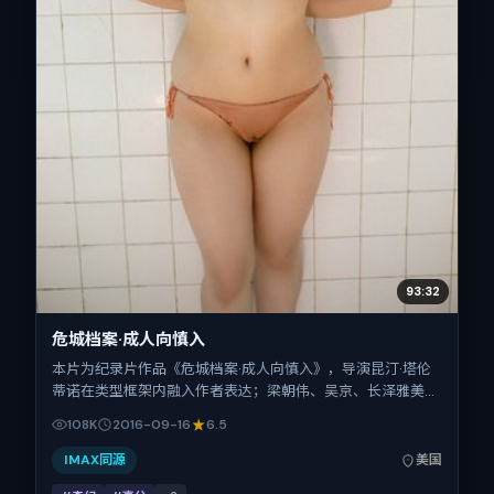
93:32
危城档案·成人向慎入
本片为纪录片作品《危城档案·成人向慎入》，导演昆汀·塔伦
蒂诺在类型框架内融入作者表达；梁朝伟、吴京、长泽雅美、
瑛太、基里安·墨菲、河正宇在片中承担多重关系线。故事类
108K
2016-09-16
6.5
型为奇幻，主拍摄地与出品背景为美国。上映时间 2016年9月
16日（公映登记日 2016-09-16），全片93分钟，节奏张弛有
IMAX同源
美国
度。