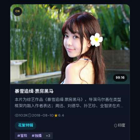
CN
99:16
暴雪追缉·票房黑马
本片为综艺作品《暴雪追缉·票房黑马》，导演乌尔善在类型
框架内融入作者表达；周迅、刘德华、孙艺珍、全智贤在片中
承担多重关系线。故事类型为冒险，主拍摄地与出品背景为印
102K
2018-08-10
6.4
度。上映时间 2018年8月10日（公映登记日 2018-08-10），
全片165分钟，节奏张弛有度。
花絮特辑
印度
#冒险
#独播
+
3