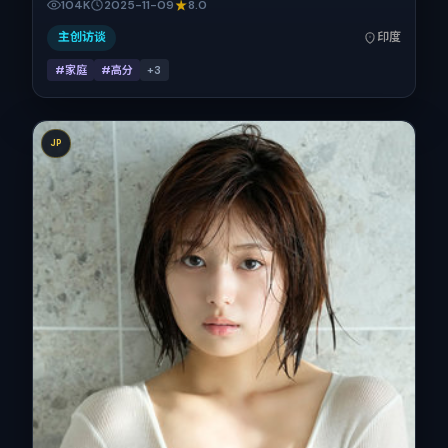
104K
2025-11-09
8.0
丰富。影片定于 2025-11-09 起陆续登陆院线与网络平台，贺
岁档前后公映，片长161分钟。
主创访谈
印度
#家庭
#高分
+
3
JP