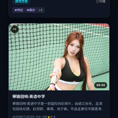
映，片长94分钟。
甜宠恋爱
印度
#传记
#高分
+
3
HK
99:40
寒锋回响·英语中字
寒锋回响·英语中字是一部冒险向纪录片，由诺兰执导。主演
包括桂纶镁、赵丽颖、秦昊、张子枫。作品主要在中国香港取
景与发行，2025年春季档与观众见面，首映日期 2025-04-
110K
2025-04-08
8.4