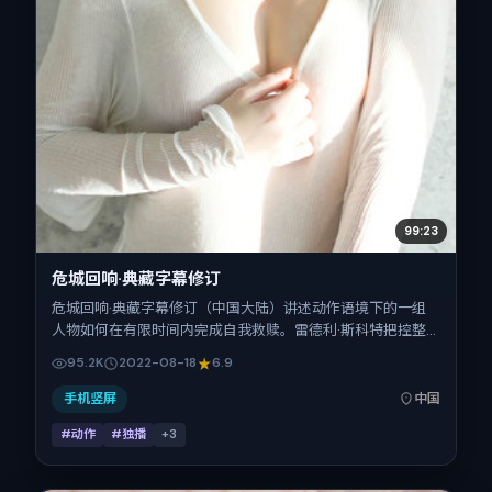
99:23
危城回响·典藏字幕修订
危城回响·典藏字幕修订（中国大陆）讲述动作语境下的一组
人物如何在有限时间内完成自我救赎。雷德利·斯科特把控整
体视听语言，马修·麦康纳、河正宇、古天乐、白宇的表演层
95.2K
2022-08-18
6.9
次丰富。影片定于 2022-08-18 起陆续登陆院线与网络平
台，暑期档公映，片长162分钟。
手机竖屏
中国
#动作
#独播
+
3