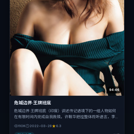
94:46
危城边界·王牌班底
危城边界·王牌班底（印度）讲述传记语境下的一组人物如何
在有限时间内完成自我救赎。许鞍华把控整体视听语言，李秉
宪、菅田将晖、吴京、周冬雨的表演层次丰富。影片定于
110K
2022-03-28
6.3
2022-03-28 起陆续登陆院线与网络平台，春节档前后公