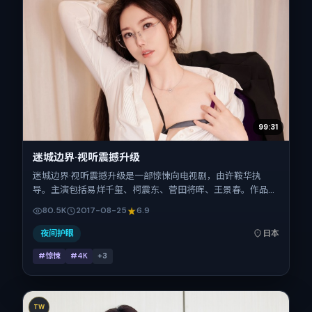
99:31
迷城边界·视听震撼升级
迷城边界·视听震撼升级是一部惊悚向电视剧，由许鞍华执
导。主演包括易烊千玺、柯震东、菅田将晖、王景春。作品主
要在日本取景与发行，2017年暑期档与观众见面，首映日期
80.5K
2017-08-25
6.9
2017-08-25，正片时长108分钟。
夜间护眼
日本
#惊悚
#4K
+
3
TW