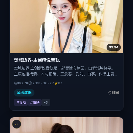
99:34
焚城边界·主创解说音轨
焚城边界·主创解说音轨是一部冒险向综艺，由忻钰坤执导。
主演包括杨紫、木村拓哉、王景春、孔刘、白宇。作品主要在
韩国取景与发行，2018年暑期档与观众见面，首映日期
80.7K
2018-06-27
8.1
2018-06-27，正片时长154分钟。
原著改编
韩国
#冒险
#首映
+
3
JP