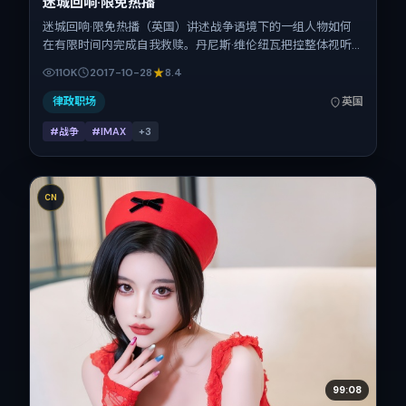
迷城回响·限免热播
迷城回响·限免热播（英国）讲述战争语境下的一组人物如何
在有限时间内完成自我救赎。丹尼斯·维伦纽瓦把控整体视听
语言，刘德华、汤唯、全智贤、菅田将晖、桂纶镁、蒋奇明的
110K
2017-10-28
8.4
表演层次丰富。影片定于 2017-10-28 起陆续登陆院线与网络
平台，国庆档前后公映，片长169分钟。
律政职场
英国
#战争
#IMAX
+
3
CN
99:08