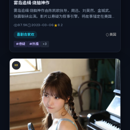
雾岛追缉·烧脑神作
雾岛追缉·烧脑神作由陈凯歌执导，周迅、刘昊然、金城武、
张震联袂出演。影片以悬疑为叙事引擎，将故事锚定在美国，
借跨文化视角下的群像碰撞推进人物抉择与反转。2023年3月
97.5K
2023-03-06
8.2
6日于美国首映（春节档前后），片长118分钟，适合喜欢强情
节与细腻表演的观众。
喜剧合家欢
美国
#悬疑
#热播
+
3
KR