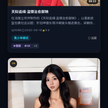
99:22
天际追缉·温情治愈献映
在法国立项并制作的《天际追缉·温情治愈献映》，以喜剧类
型包裹社会议题：忻钰坤擅长用冷峻镜头推进悬念，梁朝伟、
胡歌、朱一龙、周冬雨的对手戏为看点之一。上映时间：
108K
2023-06-13
8.9
2023-06-13；片长169分钟；适合关注现实质感与类型片结
构的观众。
青少年模式
法国
#喜剧
#4K
+
3
CN