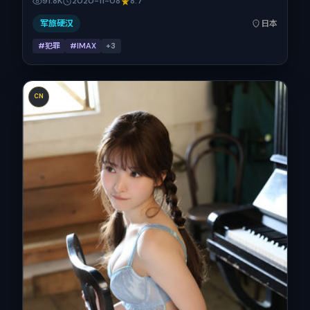
91.8K
2020-11-08
8.7
地与出品背景为日本。上映时间 2020年11月8日（公映登记日
2020-11-08），全片105分钟，节奏张弛有度。
军旅硬汉
日本
#犯罪
#IMAX
+
3
CN