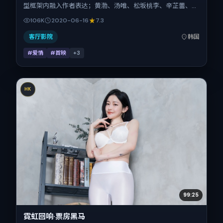
型框架内融入作者表达；黄渤、汤唯、松坂桃李、辛芷蕾、梁
朝伟、赵丽颖在片中承担多重关系线。故事类型为爱情，主拍
106K
2020-06-16
7.3
摄地与出品背景为韩国。上映时间 2020年6月16日（公映登
记日 2020-06-16），全片123分钟，节奏张弛有度。
客厅影院
韩国
#爱情
#首映
+
3
HK
99:25
霓虹回响·票房黑马