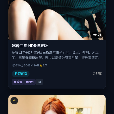
99:06
寒锋回响·HDR修复版
寒锋回响·HDR修复版由斯皮尔伯格执导，谭卓、孔刘、河正
宇、王景春联袂出演。影片以爱情为叙事引擎，将故事锚定在
印度，借当代中国的现实肌理推进人物抉择与反转。2018年12
81K
2018-12-11
8.7
月11日于印度首映（贺岁档前后），片长148分钟，适合喜欢
强情节与细腻表演的观众。
科幻冒险
印度
#爱情
#院线
+
3
KR