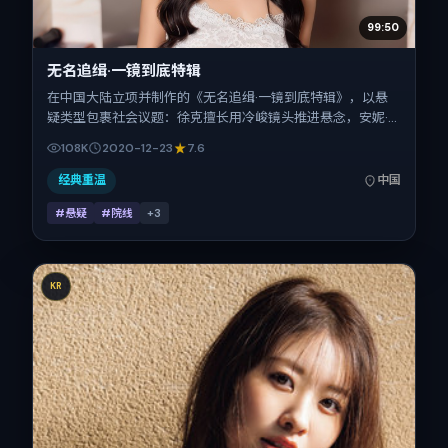
99:50
无名追缉·一镜到底特辑
在中国大陆立项并制作的《无名追缉·一镜到底特辑》，以悬
疑类型包裹社会议题：徐克擅长用冷峻镜头推进悬念，安妮·
海瑟薇、雷佳音、胡歌、吴京的对手戏为看点之一。上映时
108K
2020-12-23
7.6
间：2020-12-23；片长131分钟；适合关注现实质感与类型片
结构的观众。
经典重温
中国
#悬疑
#院线
+
3
KR