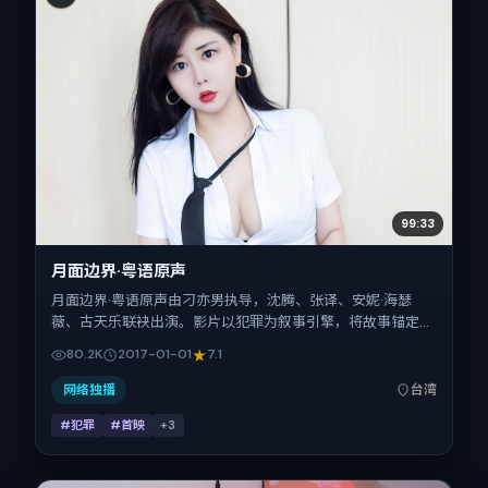
99:33
月面边界·粤语原声
月面边界·粤语原声由刁亦男执导，沈腾、张译、安妮·海瑟
薇、古天乐联袂出演。影片以犯罪为叙事引擎，将故事锚定在
中国台湾，借华语社会的人情与规则推进人物抉择与反转。
80.2K
2017-01-01
7.1
2017年1月1日于中国台湾首映（春节档前后），片长164分
钟，适合喜欢强情节与细腻表演的观众。
网络独播
台湾
#犯罪
#首映
+
3