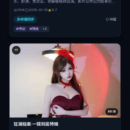
乐、舒淇、赞达亚、安藤樱联袂出演。影片以传记为叙事引
擎，将故事锚定在中国大陆，借当代中国的现实肌理推进人物
110K
2018-01-13
6.7
抉择与反转。2018年1月13日于中国大陆首映（春节档前
后），片长115分钟，适合喜欢强情节与细腻表演的观众。
多终端同步
中国
#传记
#院线
+
3
KR
99:18
狂潮档案·一镜到底特辑