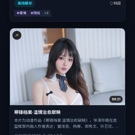
离线缓存
韩国
#爱情
#院线
+
3
JP
99:21
寒锋档案·温情治愈献映
本片为动漫作品《寒锋档案·温情治愈献映》，导演毕赣在类
型框架内融入作者表达；雷佳音、杨幂、郑秀文、孙艺珍、宋
佳、河正宇在片中承担多重关系线。故事类型为犯罪，主拍摄