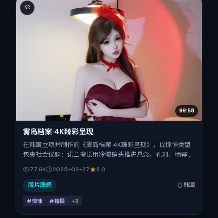
KR
99:58
雾岛档案·4K臻彩呈现
在韩国立项并制作的《雾岛档案·4K臻彩呈现》，以惊悚类型
包裹社会议题：诺兰擅长用冷峻镜头推进悬念，孔刘、杨幂、
黄渤、谭卓、蒋奇明、马修·麦康纳的对手戏为看点之一。上
77.6K
2025-02-27
8.0
映时间：2025-02-27；片长117分钟；适合关注现实质感与
类型片结构的观众。
胶片质感
韩国
#惊悚
#独播
+
3