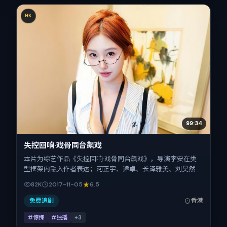
HK
99:34
失控回响·戏骨同台飙戏
本片为综艺作品《失控回响·戏骨同台飙戏》，导演李安在类
型框架内融入作者表达；河正宇、谭卓、长泽雅美、刘昊然在
片中承担多重关系线。故事类型为惊悚，主拍摄地与出品背景
82K
2017-11-05
6.5
为中国香港。上映时间 2017年11月5日（公映登记日 2017-11-
05），全片134分钟，节奏张弛有度。
免费追剧
香港
#惊悚
#独播
+
3