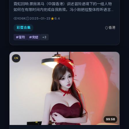
霓虹回响·票房黑马（中国香港）讲述冒险语境下的一组人物
如何在有限时间内完成自我救赎。冯小刚把控整体视听语言，
雷佳音、赵丽颖、周迅、童瑶、赞达亚的表演层次丰富。影片
106K
2025-01-23
6.4
定于 2025-01-23 起陆续登陆院线与网络平台，春节档前后
公映，片长159分钟。
彩蛋合集
香港
#冒险
#完结
+
3
CN
99:58