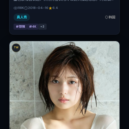
赞达亚、齐溪、松坂桃李、张子枫、刘德华的对手戏为看点之
118K
2018-04-16
6.4
一。上映时间：2018-04-16；片长102分钟；适合关注现实
质感与类型片结构的观众。
真人秀
韩国
#惊悚
#4K
+
3
TW