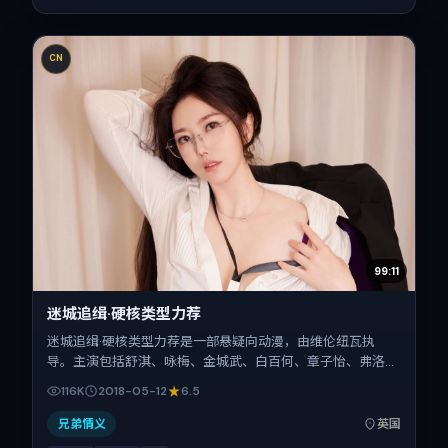
CN
99:11
迷城追缉·硬核类型力荐
迷城追缉·硬核类型力荐是一部悬疑向动漫，由维伦纽瓦执
导。主演包括舒淇、咏梅、金城武、白百何、章子怡、弗洛伦
斯·皮尤。作品主要在英国取景与发行，2018年春季档与观众
116K
2018-05-12
6.5
见面，首映日期 2018-05-12，正片时长173分钟。
兄弟情义
英国