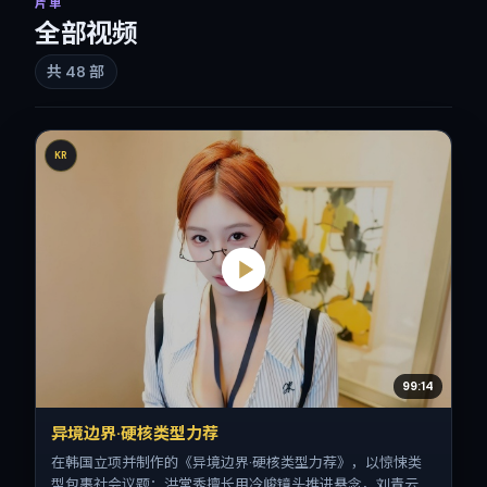
片单
全部视频
共
48
部
KR
99:14
异境边界·硬核类型力荐
在韩国立项并制作的《异境边界·硬核类型力荐》，以惊悚类
型包裹社会议题：洪常秀擅长用冷峻镜头推进悬念，刘青云、