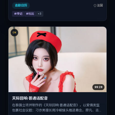
前后公映，片长104分钟。
追剧日历
法国
#传记
#杜比
+
3
CN
99:28
天际回响·普通话配音
在泰国立项并制作的《天际回响·普通话配音》，以爱情类型
包裹社会议题：刁亦男擅长用冷峻镜头推进悬念，廖凡、古天