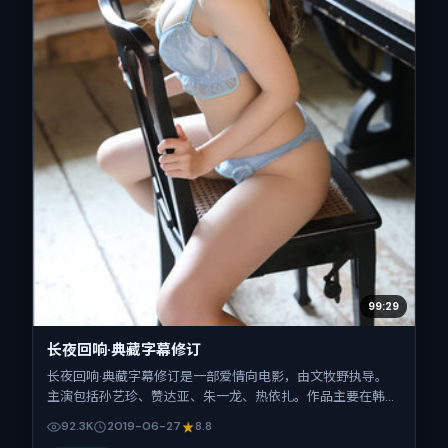
99:29
长夜回响·典藏字幕修订
长夜回响·典藏字幕修订是一部爱情向电影，由文牧野执导。
主演包括孙艺珍、赞达亚、朱一龙、热依扎。作品主要在韩国
取景与发行，2019年暑期档与观众见面，首映日期 2019-06-
92.3K
2019-06-27
8.8
27，正片时长121分钟。