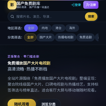
国产免费剧库
影
登录
注册
臻彩高清 · 国产热播一站直达
搜索
地区筛选：
全部
内地
港台
海外
分类筛选：
全部
国产大片
热播电视剧
免费追剧
高清
免费播放国产大片电视剧
-
国产
正版聚合 · 零门槛追剧
免费播放国产大片电视剧
高清流畅 · 热播不断档
全站片源围绕「
免费播放国产大片电视剧
」整编呈现：
聚合院线级国产大片、口碑电视剧与热播综艺，支持标
签筛选与榜单直达，适合客厅大屏与移动端随时观看。
随机观看
浏览分类