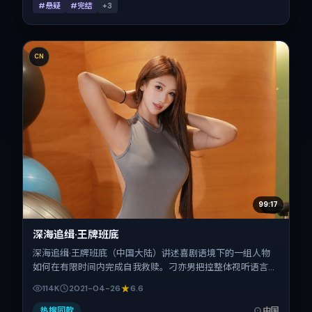
#悬疑
#完结
+
3
CN
99:17
深海追缉·王牌班底
深海追缉·王牌班底（中国大陆）讲述喜剧语境下的一组人物
如何在有限时间内完成自我救赎。刁亦男把控整体视听语言，
廖凡、全智贤、杨幂、木村拓哉、刘德华的表演层次丰富。影
114K
2021-04-26
6.6
片定于 2021-04-26 起陆续登陆院线与网络平台，春季档公
映，片长169分钟。
热搜同款
中国