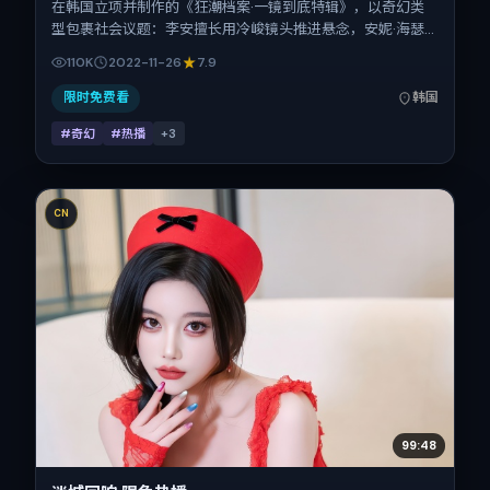
在韩国立项并制作的《狂潮档案·一镜到底特辑》，以奇幻类
型包裹社会议题：李安擅长用冷峻镜头推进悬念，安妮·海瑟
薇、倪妮、张译、松坂桃李、任素汐的对手戏为看点之一。上
110K
2022-11-26
7.9
映时间：2022-11-26；片长127分钟；适合关注现实质感与类
型片结构的观众。
限时免费看
韩国
#奇幻
#热播
+
3
CN
99:48