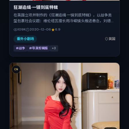
狂潮追缉·一镜到底特辑
在英国立项并制作的《狂潮追缉·一镜到底特辑》，以战争类
型包裹社会议题：维伦纽瓦擅长用冷峻镜头推进悬念，刘德
华、宋佳、小松菜奈、胡歌、章子怡的对手戏为看点之一。上
109K
2020-12-06
6.9
映时间：2020-12-06；片长123分钟；适合关注现实质感与
类型片结构的观众。
番外小剧场
英国
#战争
#导演剪辑版
+
3
CN