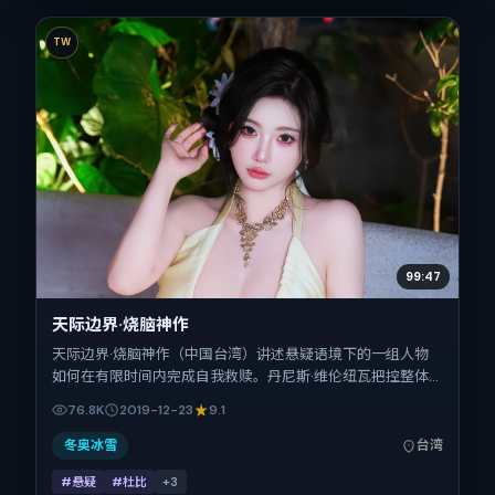
TW
99:47
天际边界·烧脑神作
天际边界·烧脑神作（中国台湾）讲述悬疑语境下的一组人物
如何在有限时间内完成自我救赎。丹尼斯·维伦纽瓦把控整体
视听语言，金城武、杨幂、赞达亚、舒淇的表演层次丰富。影
76.8K
2019-12-23
9.1
片定于 2019-12-23 起陆续登陆院线与网络平台，贺岁档前后
公映，片长128分钟。
冬奥冰雪
台湾
#悬疑
#杜比
+
3