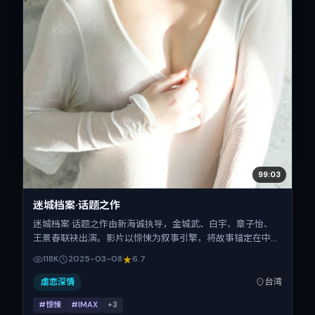
99:03
迷城档案·话题之作
迷城档案·话题之作由新海诚执导，金城武、白宇、章子怡、
王景春联袂出演。影片以惊悚为叙事引擎，将故事锚定在中国
台湾，借华语社会的人情与规则推进人物抉择与反转。2025
118K
2025-03-08
6.7
年3月8日于中国台湾首映（春节档前后），片长138分钟，适
合喜欢强情节与细腻表演的观众。
虐恋深情
台湾
#惊悚
#IMAX
+
3