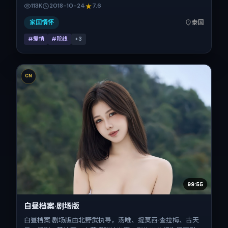
乐、童瑶、刘诗诗、李秉宪的对手戏为看点之一。上映时间：
113K
2018-10-24
7.6
2018-10-24；片长136分钟；适合关注现实质感与类型片结构
的观众。
家国情怀
泰国
#爱情
#院线
+
3
CN
99:55
白昼档案·剧场版
白昼档案·剧场版由北野武执导，汤唯、提莫西·查拉梅、古天