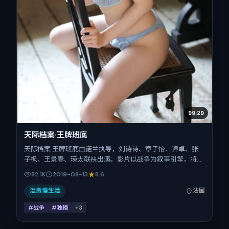
99:29
天际档案·王牌班底
天际档案·王牌班底由诺兰执导，刘诗诗、章子怡、谭卓、张
子枫、王景春、瑛太联袂出演。影片以战争为叙事引擎，将故
事锚定在法国，借跨文化视角下的群像碰撞推进人物抉择与反
82.1K
2019-08-13
8.6
转。2019年8月13日于法国首映（暑期档），片长129分钟，
适合喜欢强情节与细腻表演的观众。
治愈慢生活
法国
#战争
#独播
+
3