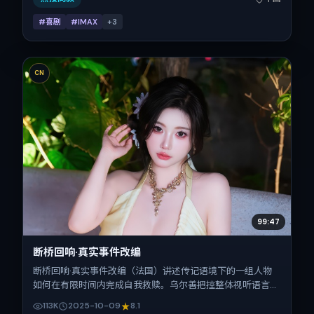
#喜剧
#IMAX
+
3
CN
99:47
断桥回响·真实事件改编
断桥回响·真实事件改编（法国）讲述传记语境下的一组人物
如何在有限时间内完成自我救赎。乌尔善把控整体视听语言，
张家辉、桂纶镁、小松菜奈、舒淇、朱一龙的表演层次丰富。
113K
2025-10-09
8.1
影片定于 2025-10-09 起陆续登陆院线与网络平台，国庆档