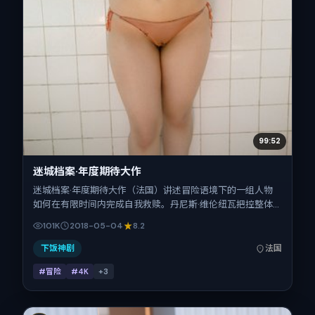
99:52
迷城档案·年度期待大作
迷城档案·年度期待大作（法国）讲述冒险语境下的一组人物
如何在有限时间内完成自我救赎。丹尼斯·维伦纽瓦把控整体
视听语言，汤唯、木村拓哉、段奕宏、梁朝伟的表演层次丰
101K
2018-05-04
8.2
富。影片定于 2018-05-04 起陆续登陆院线与网络平台，春
季档公映，片长104分钟。
下饭神剧
法国
#冒险
#4K
+
3