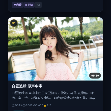
#悬疑
#完结
+
3
CN
99:59
白昼追缉·原声中字
白昼追缉·原声中字由王家卫执导，倪妮、马修·麦康纳、咏
梅、章子怡、舒淇联袂出演。影片以爱情为叙事引擎，将故事
锚定在法国，借跨文化视角下的群像碰撞推进人物抉择与反
104K
2018-10-05
8.5
转。2018年10月5日于法国首映（国庆档前后），片长112分