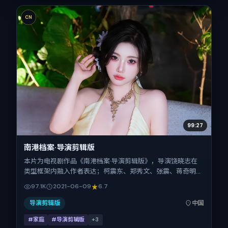
CN
99:27
南港档案·导演剪辑版
本片为电视剧作品《南港档案·导演剪辑版》，导演饶晓志在
类型框架内融入作者表达；柯震东、郑秀文、张震、蒋奇明、
马修·麦康纳在片中承担多重关系线。故事类型为家庭，主拍
97.1K
2021-06-09
6.7
摄地与出品背景为中国大陆。上映时间 2021年6月9日（公映
登记日 2021-06-09），全片103分钟，节奏张弛有度。
导演剪辑版
中国
#家庭
#导演剪辑版
+
3