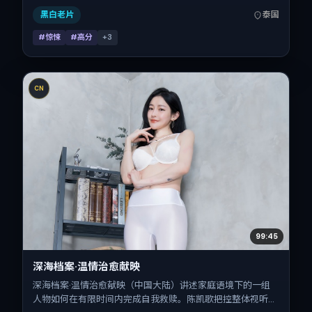
型片结构的观众。
黑白老片
泰国
#惊悚
#高分
+
3
CN
99:45
深海档案·温情治愈献映
深海档案·温情治愈献映（中国大陆）讲述家庭语境下的一组
人物如何在有限时间内完成自我救赎。陈凯歌把控整体视听语