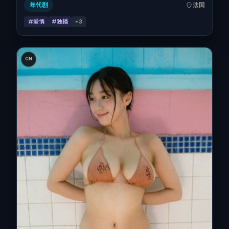
钟，适合喜欢强情节与细腻表演的观众。
年代剧
法国
#爱情
#独播
+
3
CN