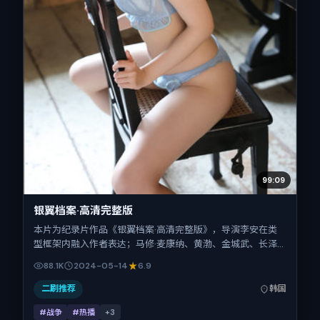
99:09
银翼档案·高清完整版
本片为纪录片作品《银翼档案·高清完整版》，导演李安在类
型框架内融入作者表达；马修·麦康纳、黄渤、金城武、长泽
雅美、易烊千玺、张家辉在片中承担多重关系线。故事类型为
88.1K
2024-05-14
6.9
战争，主拍摄地与出品背景为韩国。上映时间 2024年5月14
日（公映登记日 2024-05-14），全片153分钟，节奏张弛有
二刷推荐
韩国
度。
#战争
#热播
+
3