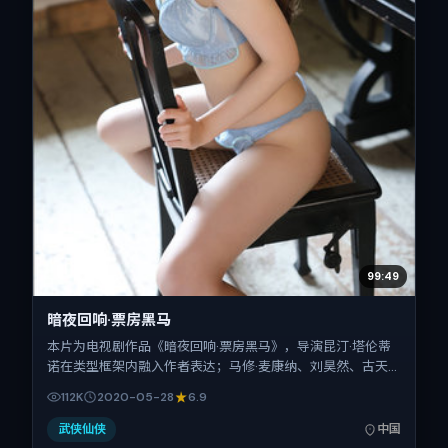
99:49
暗夜回响·票房黑马
本片为电视剧作品《暗夜回响·票房黑马》，导演昆汀·塔伦蒂
诺在类型框架内融入作者表达；马修·麦康纳、刘昊然、古天
乐、王景春在片中承担多重关系线。故事类型为冒险，主拍摄
112K
2020-05-28
6.9
地与出品背景为中国大陆。上映时间 2020年5月28日（公映
登记日 2020-05-28），全片105分钟，节奏张弛有度。
武侠仙侠
中国