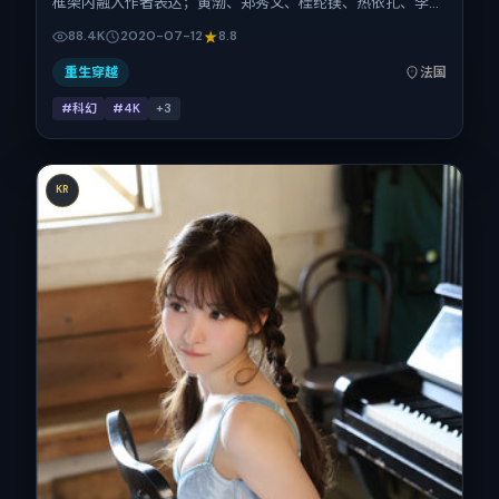
框架内融入作者表达；黄渤、郑秀文、桂纶镁、热依扎、李秉
宪、赵丽颖在片中承担多重关系线。故事类型为科幻，主拍摄
88.4K
2020-07-12
8.8
地与出品背景为法国。上映时间 2020年7月12日（公映登记
日 2020-07-12），全片121分钟，节奏张弛有度。
重生穿越
法国
#科幻
#4K
+
3
KR