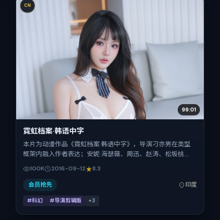
CN
99:01
霓虹档案·韩语中字
本片为动漫作品《霓虹档案·韩语中字》，导演刁亦男在类型
框架内融入作者表达；安妮·海瑟薇、周迅、赵涛、松坂桃
李、赞达亚在片中承担多重关系线。故事类型为科幻，主拍摄
100K
2016-09-12
8.3
地与出品背景为印度。上映时间 2016年9月12日（公映登记日
2016-09-12），全片131分钟，节奏张弛有度。
会员抢先
印度
#科幻
#导演剪辑版
+
3