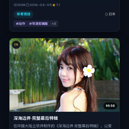
枫、河正宇、长泽雅美、全智贤、梁朝伟的对手戏为看点之
109K
2016-04-05
7.1
一。上映时间：2016-04-05；片长108分钟；适合关注现实
质感与类型片结构的观众。
体育竞技
日本
#动作
#导演剪辑版
+
3
CN
99:56
深海边界·完整幕后特辑
在中国大陆立项并制作的《深海边界·完整幕后特辑》，以爱