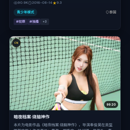
90.9K
2016-08-14
9.3
景为泰国。上映时间 2016年8月14日（公映登记日 2016-08-
14），全片134分钟，节奏张弛有度。
青少年模式
泰国
#犯罪
#独播
+
3
CN
99:20
暗夜档案·烧脑神作
本片为电影作品《暗夜档案·烧脑神作》，导演奉俊昊在类型