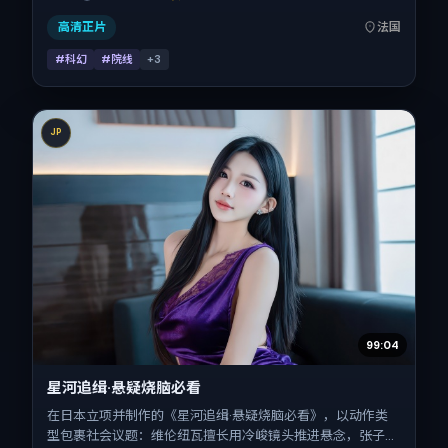
08-23，正片时长108分钟。
高清正片
法国
#科幻
#院线
+
3
JP
99:04
星河追缉·悬疑烧脑必看
在日本立项并制作的《星河追缉·悬疑烧脑必看》，以动作类
型包裹社会议题：维伦纽瓦擅长用冷峻镜头推进悬念，张子