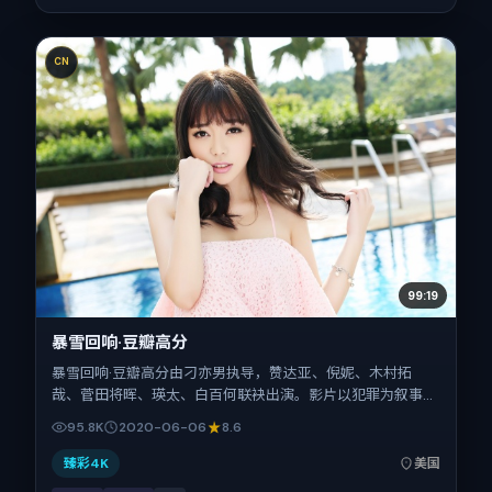
CN
99:19
暴雪回响·豆瓣高分
暴雪回响·豆瓣高分由刁亦男执导，赞达亚、倪妮、木村拓
哉、菅田将晖、瑛太、白百何联袂出演。影片以犯罪为叙事引
擎，将故事锚定在美国，借跨文化视角下的群像碰撞推进人物
95.8K
2020-06-06
8.6
抉择与反转。2020年6月6日于美国首映（暑期档），片长
130分钟，适合喜欢强情节与细腻表演的观众。
臻彩4K
美国