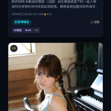
断桥回响·未删减完整版（法国）讲述悬疑语境下的一组人物
如何在有限时间内完成自我救赎。魏德圣把控整体视听语言，
吴京、宋佳、李秉宪、舒淇、孔刘的表演层次丰富。影片定于
112K
2023-07-06
6.9
2023-07-06 起陆续登陆院线与网络平台，暑期档公映，片
长174分钟。
主旋律精品
法国
#悬疑
#4K
+
3
CN