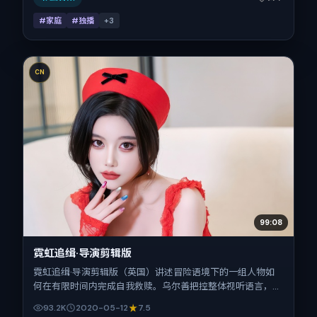
#家庭
#独播
+
3
CN
99:08
霓虹追缉·导演剪辑版
霓虹追缉·导演剪辑版（英国）讲述冒险语境下的一组人物如
何在有限时间内完成自我救赎。乌尔善把控整体视听语言，安
妮·海瑟薇、郑秀文、基里安·墨菲、瑛太的表演层次丰富。影
93.2K
2020-05-12
7.5
片定于 2020-05-12 起陆续登陆院线与网络平台，春季档公