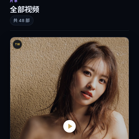
片单
全部视频
共
48
部
TW