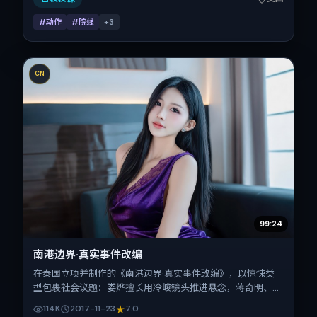
#动作
#院线
+
3
CN
99:24
南港边界·真实事件改编
在泰国立项并制作的《南港边界·真实事件改编》，以惊悚类
型包裹社会议题：娄烨擅长用冷峻镜头推进悬念，蒋奇明、杨
紫、赞达亚、任素汐、古天乐、宋佳的对手戏为看点之一。上
114K
2017-11-23
7.0
映时间：2017-11-23；片长109分钟；适合关注现实质感与类