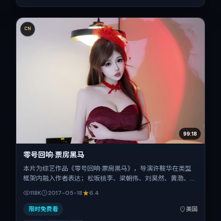
CN
99:18
零号回响·票房黑马
本片为综艺作品《零号回响·票房黑马》，导演许鞍华在类型
框架内融入作者表达；松坂桃李、梁朝伟、刘昊然、黄渤、汤
姆·哈迪在片中承担多重关系线。故事类型为爱情，主拍摄地
118K
2017-05-18
6.4
与出品背景为美国。上映时间 2017年5月18日（公映登记日
2017-05-18），全片171分钟，节奏张弛有度。
限时免费看
美国