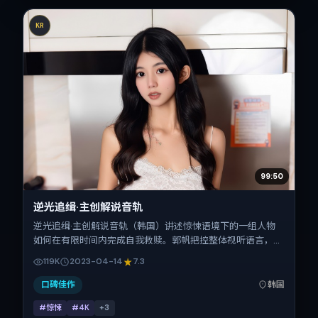
KR
99:50
逆光追缉·主创解说音轨
逆光追缉·主创解说音轨（韩国）讲述惊悚语境下的一组人物
如何在有限时间内完成自我救赎。郭帆把控整体视听语言，宋
佳、张家辉、汤唯、菅田将晖、松坂桃李、金城武的表演层次
119K
2023-04-14
7.3
丰富。影片定于 2023-04-14 起陆续登陆院线与网络平台，
春季档公映，片长156分钟。
口碑佳作
韩国
#惊悚
#4K
+
3