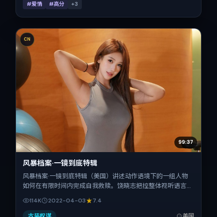
#爱情
#高分
+
3
CN
99:37
风暴档案·一镜到底特辑
风暴档案·一镜到底特辑（美国）讲述动作语境下的一组人物
如何在有限时间内完成自我救赎。饶晓志把控整体视听语言，
基里安·墨菲、黄渤、王景春、张震、李秉宪、提莫西·查拉梅
114K
2022-04-03
7.4
的表演层次丰富。影片定于 2022-04-03 起陆续登陆院线与
网络平台，春季档公映，片长129分钟。
古装权谋
美国