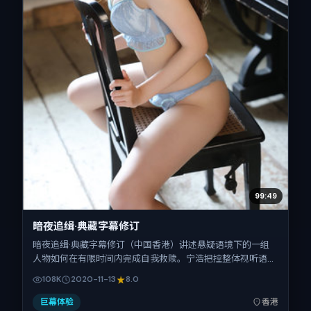
99:49
暗夜追缉·典藏字幕修订
暗夜追缉·典藏字幕修订（中国香港）讲述悬疑语境下的一组
人物如何在有限时间内完成自我救赎。宁浩把控整体视听语
言，菅田将晖、孙艺珍、胡歌、沈腾、全智贤、秦昊的表演层
108K
2020-11-13
8.0
次丰富。影片定于 2020-11-13 起陆续登陆院线与网络平台，
贺岁档前后公映，片长147分钟。
巨幕体验
香港