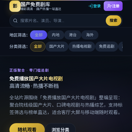
国产免费剧库
影
登录
注册
臻彩高清 · 国产热播一站直达
搜索
地区筛选：
全部
内地
港台
海外
分类筛选：
全部
国产大片
热播电视剧
免费追剧
高清
免费播放国产大片电视剧
-
国产
正版聚合 · 零门槛追剧
免费播放国产大片电视剧
高清流畅 · 热播不断档
全站片源围绕「
免费播放国产大片电视剧
」整编呈现：
聚合院线级国产大片、口碑电视剧与热播综艺，支持标
签筛选与榜单直达，适合客厅大屏与移动端随时观看。
随机观看
浏览分类