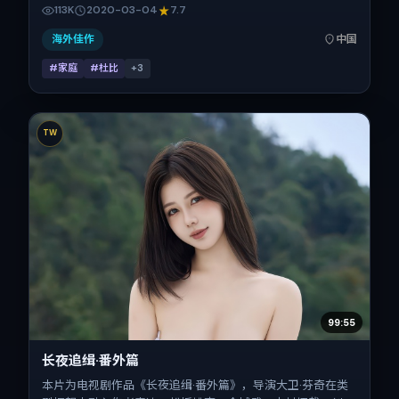
言，安妮·海瑟薇、马修·麦康纳、白百何、咏梅的表演层次丰
113K
2020-03-04
7.7
富。影片定于 2020-03-04 起陆续登陆院线与网络平台，春
节档前后公映，片长156分钟。
海外佳作
中国
#家庭
#杜比
+
3
TW
99:55
长夜追缉·番外篇
本片为电视剧作品《长夜追缉·番外篇》，导演大卫·芬奇在类