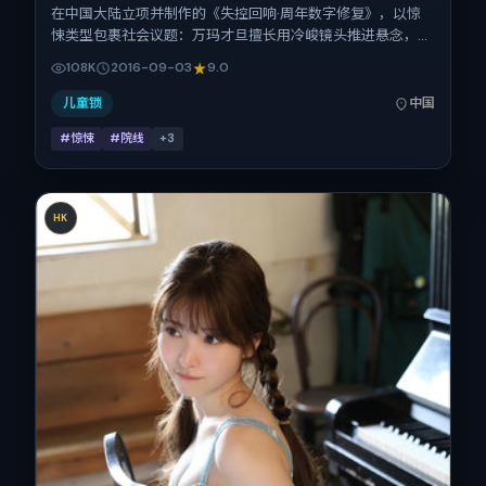
在中国大陆立项并制作的《失控回响·周年数字修复》，以惊
悚类型包裹社会议题：万玛才旦擅长用冷峻镜头推进悬念，松
坂桃李、赞达亚、沈腾、刘亦菲的对手戏为看点之一。上映时
108K
2016-09-03
9.0
间：2016-09-03；片长138分钟；适合关注现实质感与类型
片结构的观众。
儿童锁
中国
#惊悚
#院线
+
3
HK