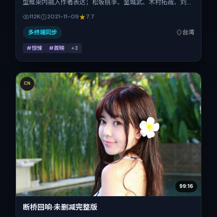
型框架内融入作者表达；松坂桃李、金城武、木村拓哉、刘昊
然、刘德华在片中承担多重关系线。故事类型为惊悚，主拍摄
112K
2021-11-09
7.7
地与出品背景为中国台湾。上映时间 2021年11月9日（公映登
记日 2021-11-09），全片124分钟，节奏张弛有度。
多终端同步
台湾
#惊悚
#首映
+
3
CN
99:16
断桥回响·未删减完整版