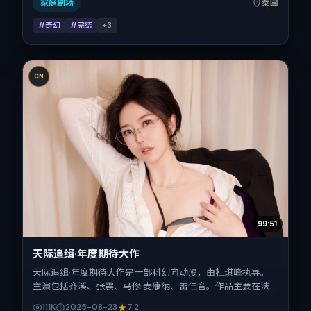
2022-07-06），全片174分钟，节奏张弛有度。
家庭剧场
泰国
#奇幻
#完结
+
3
CN
99:51
天际追缉·年度期待大作
天际追缉·年度期待大作是一部科幻向动漫，由杜琪峰执导。
主演包括齐溪、张震、马修·麦康纳、雷佳音。作品主要在法
国取景与发行，2025年暑期档与观众见面，首映日期 2025-
111K
2025-08-23
7.2