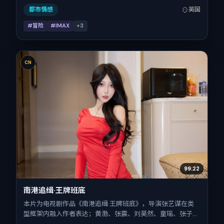
映，片长130分钟。
都市情感
英国
#冒险
#IMAX
+
3
CN
99:22
南港追缉·王牌班底
本片为电视剧作品《南港追缉·王牌班底》，导演张艺谋在类
型框架内融入作者表达；黄渤、张震、刘昊然、童瑶、张子枫
在片中承担多重关系线。故事类型为犯罪，主拍摄地与出品背