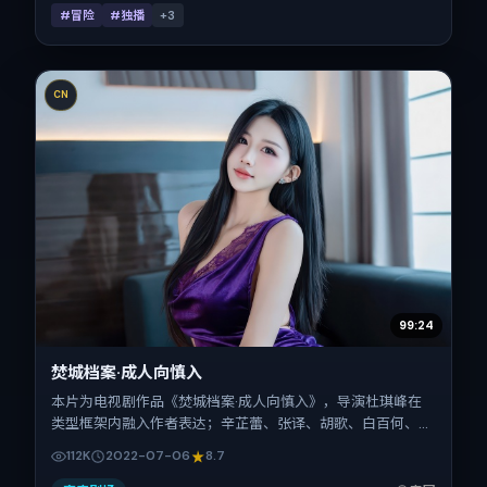
#冒险
#独播
+
3
CN
99:24
焚城档案·成人向慎入
本片为电视剧作品《焚城档案·成人向慎入》，导演杜琪峰在
类型框架内融入作者表达；辛芷蕾、张译、胡歌、白百何、郑
秀文在片中承担多重关系线。故事类型为奇幻，主拍摄地与出
112K
2022-07-06
8.7
品背景为泰国。上映时间 2022年7月6日（公映登记日