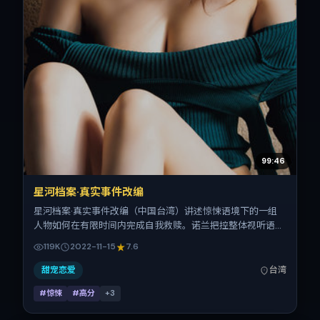
99:46
星河档案·真实事件改编
星河档案·真实事件改编（中国台湾）讲述惊悚语境下的一组
人物如何在有限时间内完成自我救赎。诺兰把控整体视听语
言，梁朝伟、菅田将晖、倪妮、刘诗诗、刘青云、舒淇的表演
119K
2022-11-15
7.6
层次丰富。影片定于 2022-11-15 起陆续登陆院线与网络平
台，贺岁档前后公映，片长114分钟。
甜宠恋爱
台湾
#惊悚
#高分
+
3