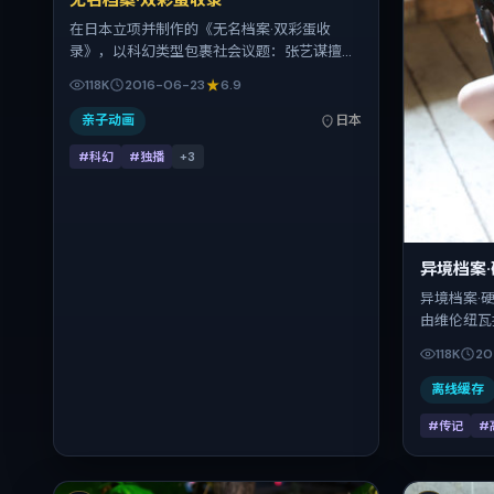
无名档案·双彩蛋收录
在日本立项并制作的《无名档案·双彩蛋收
录》，以科幻类型包裹社会议题：张艺谋擅长
用冷峻镜头推进悬念，柯震东、基里安·墨菲、
118K
2016-06-23
6.9
赞达亚、咏梅的对手戏为看点之一。上映时
间：2016-06-23；片长131分钟；适合关注现
亲子动画
日本
实质感与类型片结构的观众。
#科幻
#独播
+
3
异境档案
异境档案·
由维伦纽瓦
百何、蒋奇
118K
20
2022年暑
07-12，
离线缓存
#传记
#