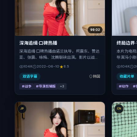
99:02
深海追缉·口碑热播
终局边界
深海追缉·口碑热播由诺兰执导，柯震东、赞达
本片为电视
亚、张震、咏梅、沈腾联袂出演。影片以战争
导演冯小刚
为叙事引擎，将故事锚定在韩国，借东亚都市
宪、松坂桃
104K
2022-06-10
8.5
104K
2
与邻里的张力推进人物抉择与反转。2022年6
中承担多重
月10日于韩国首映（暑期档），片长154分
地与出品背
双语字幕
韩国
收藏片单
钟，适合喜欢强情节与细腻表演的观众。
日（公映登记
#战争
#导演剪辑版
+
3
#动作
#
钟，节奏张
JP
CN