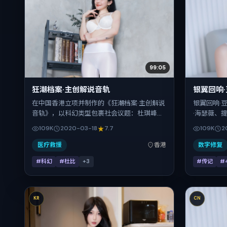
99:05
狂潮档案·主创解说音轨
银翼回响
在中国香港立项并制作的《狂潮档案·主创解说
银翼回响·
音轨》，以科幻类型包裹社会议题：杜琪峰擅
·海瑟薇、
长用冷峻镜头推进悬念，李秉宪、刘昊然、咏
片以传记为
109K
2020-03-18
7.7
109K
2
梅、齐溪、任素汐的对手戏为看点之一。上映
跨文化视角
时间：2020-03-18；片长112分钟；适合关注
转。2020
医疗救援
香港
数字修复
现实质感与类型片结构的观众。
后），片长
#科幻
#杜比
+
3
#传记
#
表演的观众
KR
CN