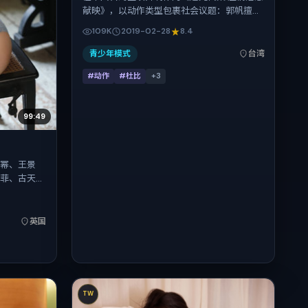
献映》，以动作类型包裹社会议题：郭帆擅长
用冷峻镜头推进悬念，任素汐、马修·麦康纳、
109K
2019-02-28
8.4
白百何、谭卓、刘昊然的对手戏为看点之一。
上映时间：2019-02-28；片长157分钟；适合
青少年模式
台湾
关注现实质感与类型片结构的观众。
#动作
#杜比
+
3
99:49
杨幂、王景
墨菲、古天乐
，将故事锚
碰撞推进人
于英国首映
英国
适合喜欢强情
TW