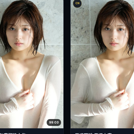
CN
99:03