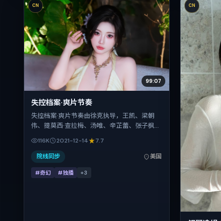
CN
CN
99:07
失控档案·爽片节奏
失控档案·爽片节奏由徐克执导，王凯、梁朝
伟、提莫西·查拉梅、汤唯、辛芷蕾、张子枫联
袂出演。影片以奇幻为叙事引擎，将故事锚定
116K
2021-12-14
7.7
在美国，借跨文化视角下的群像碰撞推进人物
抉择与反转。2021年12月14日于美国首映（贺
院线同步
美国
岁档前后），片长138分钟，适合喜欢强情节
#奇幻
#独播
+
3
与细腻表演的观众。