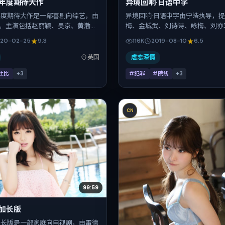
·年度期待大作
异境回响·日语中字
年度期待大作是一部喜剧向综艺，由
异境回响·日语中字由宁浩执导，提
。主演包括赵丽颖、吴京、黄渤、
梅、金城武、刘诗诗、咏梅、刘亦
雅美。作品主要在英国取景与发
袂出演。影片以犯罪为叙事引擎，
20-02-25
9.3
116K
2019-08-10
6.5
0年春节档前后与观众见面，首映日
在中国大陆，借当代中国的现实肌
02-25，正片时长118分钟。
抉择与反转。2019年8月10日于
英国
虐恋深情
（暑期档），片长117分钟，适合
杜比
+
3
#犯罪
#院线
+
3
细腻表演的观众。
CN
99:59
·加长版
加长版是一部家庭向电视剧，由雷德