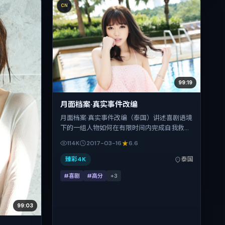
CN
99:19
月面档案·真实事件改编
月面档案·真实事件改编（泰国）讲述喜剧语境
下的一组人物如何在有限时间内完成自我救
赎。郭帆把控整体视听语言，李秉宪、杨幂、
114K
2017-03-16
6.6
王景春、齐溪的表演层次丰富。影片定于
2017-03-16 起陆续登陆院线与网络平台，春
臻彩4K
泰国
节档前后公映，片长121分钟。
#喜剧
#高分
+
3
99:03