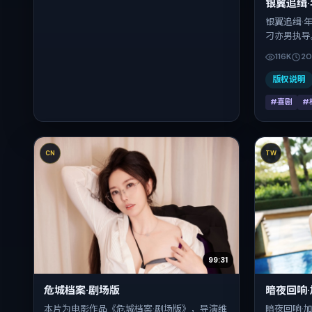
银翼追缉
银翼追缉·
刁亦男执导
咏梅、长泽
116K
20
行，202
期 2020-
版权说明
#喜剧
#
CN
TW
99:31
危城档案·剧场版
暗夜回响
本片为电影作品《危城档案·剧场版》，导演维
暗夜回响·