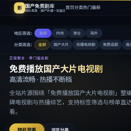
国产免费剧库
首页
分类
热门
最新
影
臻彩高清 · 国产热播一站直达
地区筛选：
全部
内地
港台
海外
分类筛选：
全部
国产大片
热播电视剧
免费追剧
高
免费播放国产大片电视剧
-
国产
正版聚合 · 零门槛追剧
免费播放国产大片电视剧
高清流畅 · 热播不断档
全站片源围绕「
免费播放国产大片电视剧
」整
碑电视剧与热播综艺，支持标签筛选与榜单直
看。
随机观看
浏览分类