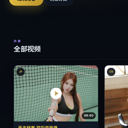
片单
全部视频
JP
CN
99:40