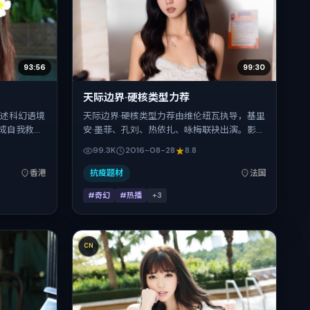
93:56
99:30
天际边界·硬核类型力荐
讲述科幻语境
天际边界·硬核类型力荐由维伦纽瓦执导，基里
成自我救
安·墨菲、孔刘、热依扎、咏梅联袂出演。影片
腾、古天
以奇幻为叙事引擎，将故事锚定在法国，借跨
99.3K
2016-08-28
8.8
的表演层次丰
文化视角下的群像碰撞推进人物抉择与反转。
续登陆院线与
2016年8月28日于法国首映（暑期档），片长
香港
抗疫题材
法国
93分钟。
110分钟，适合喜欢强情节与细腻表演的观众。
#奇幻
#热播
+
3
CN