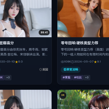
99:41
·豆瓣高分
零号回响·硬核类型力荐
豆瓣高分由徐克执导，周冬雨、安妮
零号回响·硬核类型力荐（英国）
提莫西·查拉梅、宋佳联袂出演。影
下的一组人物如何在有限时间内完
叙事引擎，将故事锚定在英国，借
赎。陈凯歌把控整体视听语言，汤
020-01-10
8.0
108K
2024-05-07
9.1
下的群像碰撞推进人物抉择与反
亦菲、雷佳音、长泽雅美的表演层
年1月10日于英国首映（春节档前
片定于 2024-05-07 起陆续登
英国
低带宽流畅
159分钟，适合喜欢强情节与细腻
平台，春季档公映，片长155分钟
4K
+
3
#家庭
#杜比
+
3
。
HK