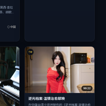
莫西·查拉
菲、胡歌联
将故事锚定
理推进人物
中国大陆首映
中国
喜欢强情节与
TW
99:22
逆光档案·温情治愈献映
在中国台湾立项并制作的《逆光档案·温情治愈