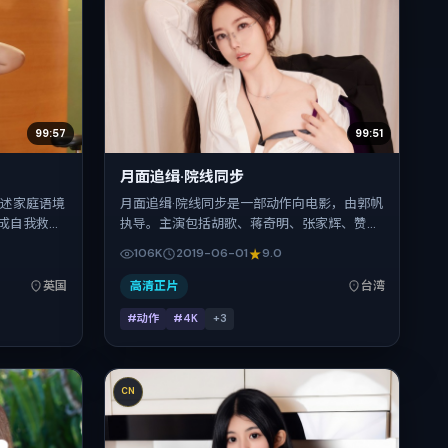
99:57
99:51
月面追缉·院线同步
讲述家庭语境
月面追缉·院线同步是一部动作向电影，由郭帆
成自我救
执导。主演包括胡歌、蒋奇明、张家辉、赞达
姆·哈迪、刘
亚、小松菜奈、杨幂。作品主要在中国台湾取
106K
2019-06-01
9.0
次丰富。影
景与发行，2019年暑期档与观众见面，首映日
陆院线与网络
期 2019-06-01，正片时长164分钟。
英国
高清正片
台湾
。
#动作
#4K
+
3
CN