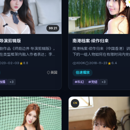
99:21
·导演剪辑版
南港档案·续作归来
剧作品《终局边界·导演剪辑版》，
南港档案·续作归来（中国香港）
在类型框架内融入作者表达；李秉
下的一组人物如何在有限时间内完
李、小松菜奈、刘诗诗、廖凡在片
赎。张艺谋把控整体视听语言，沈
023-02-03
8.8
100K
2018-11-23
6.4
关系线。故事类型为动作，主拍摄
乐、基里安·墨菲、孙艺珍、廖凡
景为英国。上映时间 2023年2月3
富。影片定于 2018-11-23 起陆
英国
倍速播放
日 2023-02-03），全片154分
网络平台，贺岁档前后公映，片长
独播
+
3
#科幻
#完结
+
3
弛有度。
CN