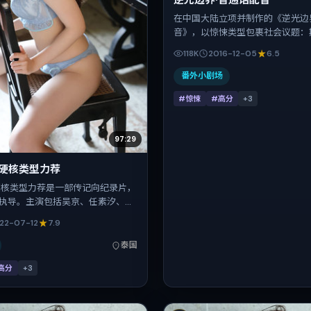
逆光边界·普通话配音
在中国大陆立项并制作的《逆光边
音》，以惊悚类型包裹社会议题：
擅长用冷峻镜头推进悬念，朱一龙
118K
2016-12-05
6.5
朝伟、辛芷蕾、杨紫的对手戏为看
映时间：2016-12-05；片长16
番外小剧场
注现实质感与类型片结构的观众。
#惊悚
#高分
+
3
97:29
·硬核类型力荐
硬核类型力荐是一部传记向纪录片，
执导。主演包括吴京、任素汐、白
明。作品主要在泰国取景与发行，
22-07-12
7.9
期档与观众见面，首映日期 2022-
正片时长97分钟。
泰国
高分
+
3