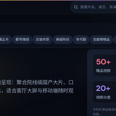
清正片
都市情感
古装传奇
悬疑刑侦
年代剧
主旋律精品
免费剧库
50+
精品视频
编呈现：聚合院线级国产大片、口
20+
达，适合客厅大屏与移动端随时观
视频分类
今日片单会结合
内容。