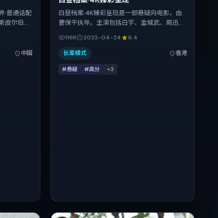
白昼档案·4K臻彩呈现
界·普通话配
白昼档案·4K臻彩呈现是一部悬疑向电影，由
斯皮尔伯格
曹保平执导。主演包括白宇、金城武、周迅、
、齐溪、梁
朱一龙。作品主要在中国香港取景与发行，
116K
2023-04-24
6.4
点之一。上
2023年春季档与观众见面，首映日期 2023-
7分钟；适合关
04-24，正片时长115分钟。
中国
长辈模式
香港
#悬疑
#高分
+
3