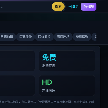
搜索
登录
注册
网络独播
口碑佳作
院线同步
家庭剧场
短剧精选
喜剧合家
免费
高清观看
HD
高清画质
地区筛选与标签，优先展示与「
免费播放国产大片电视剧
」高度相关的更新