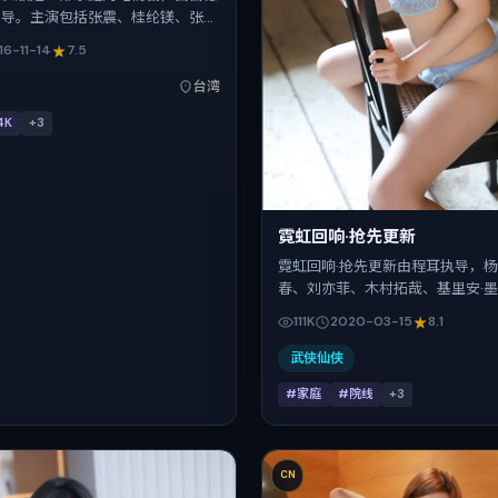
执导。主演包括张震、桂纶镁、张家
斯·皮尤。作品主要在中国台湾取景
16-11-14
7.5
016年贺岁档前后与观众见面，首映
-11-14，正片时长129分钟。
台湾
4K
+
3
霓虹回响·抢先更新
霓虹回响·抢先更新由程耳执导，
春、刘亦菲、木村拓哉、基里安·
联袂出演。影片以家庭为叙事引擎
111K
2020-03-15
8.1
定在英国，借跨文化视角下的群像
物抉择与反转。2020年3月15日
武侠仙侠
（春节档前后），片长171分钟，
#家庭
#院线
+
3
节与细腻表演的观众。
CN