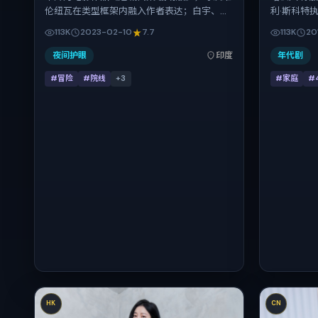
伦纽瓦在类型框架内融入作者表达；白宇、张
利·斯科特
震、雷佳音、木村拓哉、白百何在片中承担多
辉、弗洛伦
113K
2023-02-10
7.7
113K
20
重关系线。故事类型为冒险，主拍摄地与出品
与发行，2
背景为印度。上映时间 2023年2月10日（公映
日期 2016
夜间护眼
印度
年代剧
登记日 2023-02-10），全片104分钟，节奏
#冒险
#院线
+
3
#家庭
#
张弛有度。
HK
CN